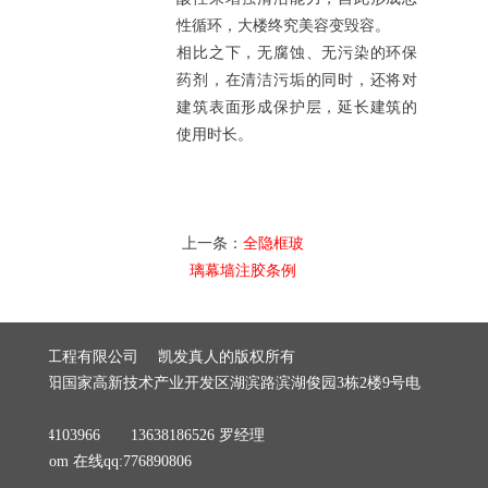
性循环，大楼终究美容变毁容。
相比之下，无腐蚀、无污染的环保
药剂，在清洁污垢的同时，还将对
建筑表面形成保护层，延长建筑的
使用时长。
上一条：
全隐框玻
璃幕墙注胶条例
建筑装饰工程有限公司 凯发真人的版权所有
阳市贵阳国家高新技术产业开发区湖滨路滨湖俊园3栋2楼9号电
279
8184103966 13638186526 罗经理
06@qq.com
在线qq:776890806