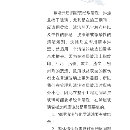
幕墙开启扇应该经常清洗，淋漂
且擦干玻璃，尤其是在施工期间，
应该用柔软、清洁的无尘粒布料以
及中性的肥皂、洗漆剂或微酸性的
清洁溶剂。洗涤后立即用清水淋
漂，然后用一个清洁的橡皮扫帚将
余水擦去。因为在涂层玻璃上指纹
印、油污、污斑、灰尘、渣尘 、密
封剂的残渣、抓痕以及表面的擦伤
都比在普通玻璃上更为显眼，所以
我们在管理和清洗涂层玻璃时应格
外小心。因此在整个工程期间涂层
玻璃可能要求经常清洗，在涂层玻
璃窗板之间应该总是用隔层板的。
1、物理清洗与化学清洗要有效结
合；
2、整体清洗前需做好重污区局部