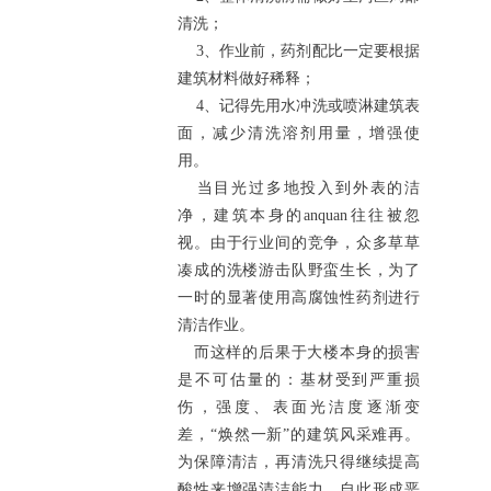
清洗；
3、作业前，药剂配比一定要根据
建筑材料做好稀释；
4、记得先用水冲洗或喷淋建筑表
面，减少清洗溶剂用量，增强使
用。
当目光过多地投入到外表的洁
净，建筑本身的anquan往往被忽
视。由于行业间的竞争，众多草草
凑成的洗楼游击队野蛮生长，为了
一时的显著使用高腐蚀性药剂进行
清洁作业。
而这样的后果于大楼本身的损害
是不可估量的：基材受到严重损
伤，强度、表面光洁度逐渐变
差，“焕然一新”的建筑风采难再。
为保障清洁，再清洗只得继续提高
酸性来增强清洁能力，自此形成恶