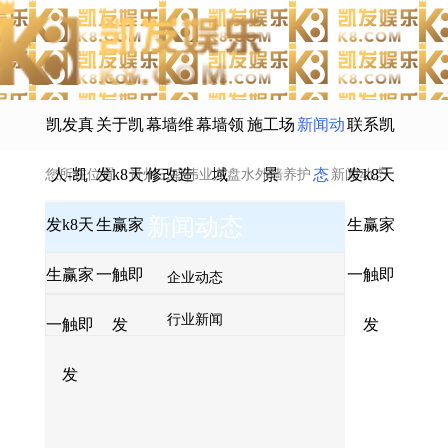
凯发真
关于凯
幕墙维
幕墙领
施工场
新闻动
联系凯
人-凯
发k8天
修改造
域
景
态
发k8天
您所在位置：
贵州三盛伟业六盘水外墙养护
>
新闻动态
新闻动态
发k8天
生赢家
生赢家
>
行业新闻
生赢家
一触即
一触即
企业动态
行业新闻
一触即
发
发
发