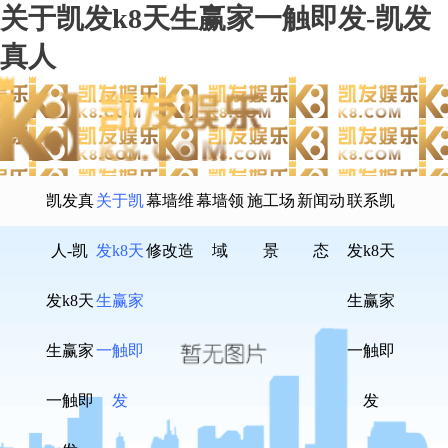
关于凯发k8天生赢家一触即发-凯发
真人
凯发真
关于凯
幕墙维
幕墙领
施工场
新闻动
联系凯
人-凯
发k8天
修改造
域
景
态
发k8天
发k8天
生赢家
生赢家
生赢家
一触即
一触即
一触即
发
发