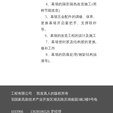
4、幕墙的隔音隔热改造施工(简
称节能改造)
5、幕墙五金配件的调修、保养、
更换幕墙开启窗把手、支撑联杆
等。
6、幕墙的改造工程的设计及施工
7、幕墙密封胶及结构胶的更换,
修补工作
8、幕墙的防腐处理(钢架结构油
漆等)。
建筑装饰工程有限公司 凯发真人的版权所有
阳市贵阳国家高新技术产业开发区湖滨路滨湖俊园3栋2楼9号电
279
8184103966 13638186526 罗经理