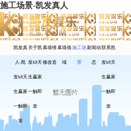
施工场景-凯发真人
凯发真
关于凯
幕墙维
幕墙领
施工场
新闻动
联系凯
人-凯
发k8天
修改造
域
景
态
发k8天
发k8天
生赢家
生赢家
生赢家
一触即
一触即
一触即
发
发
发