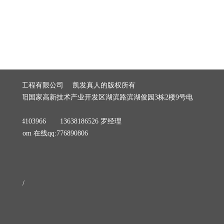
建筑装饰工程有限公司 凯发真人的版权所有
阳市贵阳国家高新技术产业开发区湖滨路滨湖俊园3栋2楼9号电
279
8184103966 13638186526 罗经理
06@qq.com
在线qq:776890806
/