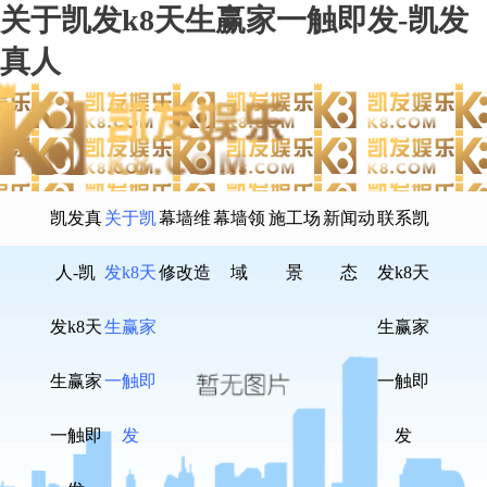
关于凯发k8天生赢家一触即发-凯发
真人
凯发真
关于凯
幕墙维
幕墙领
施工场
新闻动
联系凯
人-凯
发k8天
修改造
域
景
态
发k8天
发k8天
生赢家
生赢家
生赢家
一触即
一触即
一触即
发
发