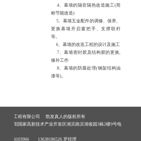
4、幕墙的隔音隔热改造施工(简
称节能改造)
5、幕墙五金配件的调修、保养、
更换幕墙开启窗把手、支撑联杆
等。
6、幕墙的改造工程的设计及施工
7、幕墙密封胶及结构胶的更换,
修补工作
8、幕墙的防腐处理(钢架结构油
漆等)。
建筑装饰工程有限公司 凯发真人的版权所有
阳市贵阳国家高新技术产业开发区湖滨路滨湖俊园3栋2楼9号电
279
8184103966 13638186526 罗经理