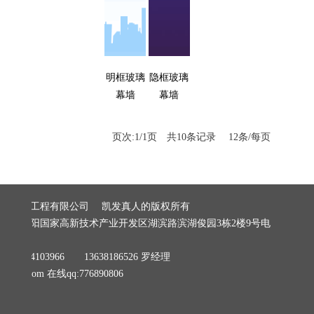
明框玻璃
隐框玻璃
幕墙
幕墙
页次:1/1页 共10条记录 12条/每页
建筑装饰工程有限公司 凯发真人的版权所有
阳市贵阳国家高新技术产业开发区湖滨路滨湖俊园3栋2楼9号电
279
8184103966 13638186526 罗经理
06@qq.com
在线qq:776890806