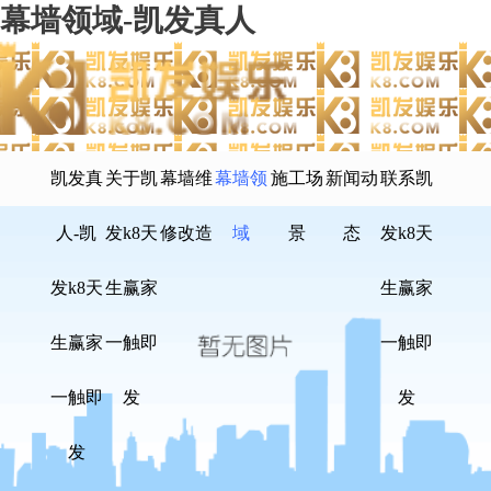
幕墙领域-凯发真人
凯发真
关于凯
幕墙维
幕墙领
施工场
新闻动
联系凯
人-凯
发k8天
修改造
域
景
态
发k8天
发k8天
生赢家
生赢家
生赢家
一触即
一触即
一触即
发
发
发