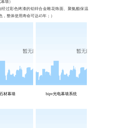
式幕墙）
经过彩色烤漆的铝锌合金雕花饰面、聚氨酯保温
色，整体使用寿命可达45年；）
石材幕墙
bipv光电幕墙系统