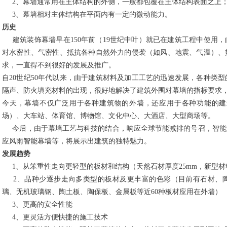
2、幕墙通常用在主体结构的外侧，一般都包覆在主体结构表面之上
3、幕墙相对主体结构在平面内有一定的微动能力。
历史
建筑装饰幕墙早在150年前（19世纪中叶）就已在建筑工程中使用
对水密性、气密性、抵抗各种自然外力的侵袭（如风、地震、气温）、
求，一直得不到很好的发展及推广。
自20世纪50年代以来，由于建筑材料及加工工艺的迅速发展，各种类
隔声、防火填充材料的出现，很好地解决了建筑外围对幕墙的指标要求
今天，幕墙不仅广泛用于各种建筑物的外墙，还应用于各种功能的建
场）、大车站、体育馆、博物馆、文化中心、大酒店、大型商场等。
今后，由于幕墙工艺与科技的结合，响应全球节能减排的号召，智能
应风雨智能幕墙等，将展示出建筑的独特魅力。
发展趋势
1、从笨重性走向更轻型的板材和结构（天然石材厚度25mm，新型材
2、品种少逐步走向多类型的板材及更丰富的色彩（目前有石材、陶
璃、无机玻璃钢、陶土板、陶保板、金属板等近60种板材应用在外墙）
3、更高的安全性能
4、更灵活方便快捷的施工技术