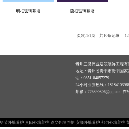
明框玻璃幕墙
隐框玻璃幕墙
页次:1/1页 共10条记录 1
贵州三盛伟业建筑装饰工程
地址：贵州省贵阳市贵阳国家
话：0851-84857279
24小时业务热线：1818410396
邮箱：
776890806@qq.com
在线q
毕节外墙养护
贵阳外墙养护
遵义外墙养护
安顺外墙养护
都匀外墙养护