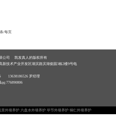
2条/每页
有限公司 凯发真人的版权所有
高新技术产业开发区湖滨路滨湖俊园3栋2楼9号电
6 13638186526 罗经理
q:776890806
凯里外墙养护
六盘水外墙养护
毕节外墙养护
铜仁外墙养护