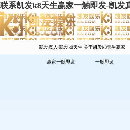
联系凯发k8天生赢家一触即发-凯发
凯发真人-凯发k8天生
关于凯发k8天生赢家
赢家一触即发
一触即发