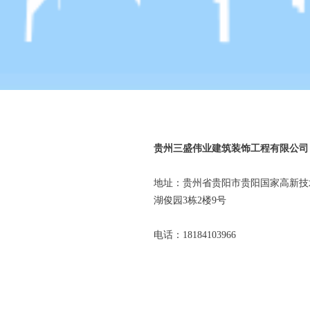
贵州三盛伟业建筑装饰工程有限公司
地址：贵州省贵阳市贵阳国家高新技
湖俊园3栋2楼9号
电话：18184103966