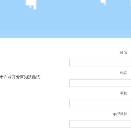
姓名
电话
术产业开发区湖滨路滨
手机
qq或微信