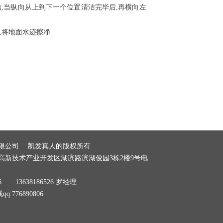
当纵向从上到下一个位置清洁完毕后,再横向左
将地面水迹擦净.
有限公司 凯发真人的版权所有
高新技术产业开发区湖滨路滨湖俊园3栋2楼9号电
6 13638186526 罗经理
q:776890806