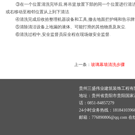
③在一个位置清洗完毕后,将吊篮放置下部的同一个位置进行清洁,
或右移动至相邻位置从上到下清洁.
④清洗完成后收拾整理机器设备和工具,撤去地面拦护绳和告示牌,
⑤清除清洁设备上地漏的液体、可能打滑的其他物质及灰尘.
⑥清洗过程中,安全监督员应全程在现场做安全监督.
上一条：
玻璃幕墙清洗步骤
贵州三盛伟业建筑装饰工程
地址：贵州省贵阳市贵阳国家
话：0851-84857279
24小时业务热线：1818410396
邮箱：
776890806@qq.com
在线q