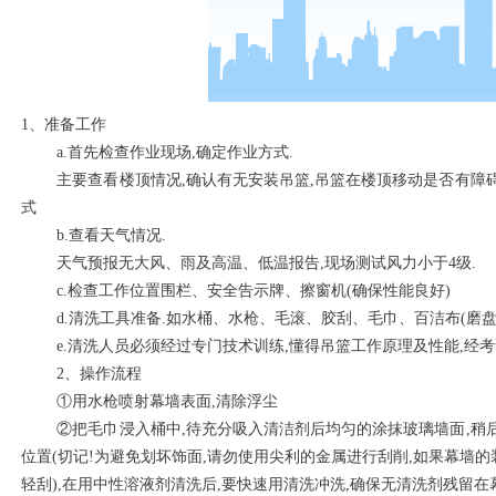
1、准备工作
a.首先检查作业现场,确定作业方式.
主要查看楼顶情况,确认有无安装吊篮,吊篮在楼顶移动是否有障碍
式
b.查看天气情况.
天气预报无大风、雨及高温、低温报告,现场测试风力小于4级.
c.检查工作位置围栏、安全告示牌、擦窗机(确保性能良好)
d.清洗工具准备.如水桶、水枪、毛滚、胶刮、毛巾、百洁布(磨盘
e.清洗人员必须经过专门技术训练,懂得吊篮工作原理及性能,经考试
2、操作流程
①用水枪喷射幕墙表面,清除浮尘
②把毛巾浸入桶中,待充分吸入清洁剂后均匀的涂抹玻璃墙面,稍后
位置(切记!为避免划坏饰面,请勿使用尖利的金属进行刮削,如果幕墙
轻刮),在用中性溶液剂清洗后,要快速用清洗冲洗,确保无清洗剂残留在