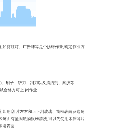
,如霓虹灯、广告牌等是否妨碍作业,确定作业方
)、刷子、铲刀、刮刀以及清洁剂、溶济等.
合格方可上 岗作业.
,即用刮 片左右和上下刮玻璃、窗框表面及边角
的装饰面有坚固硬物很难清洗,可以先使用木质薄片
幕墙表面.