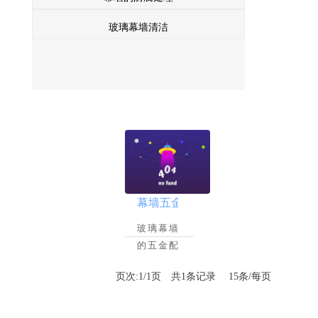
玻璃幕墙清洁
幕墙五金配件更换
2022-06-25
玻璃幕墙
的五金配
件在使用
页次:1/1页 共1条记录 15条/每页
到一定年
限，应该
予以检