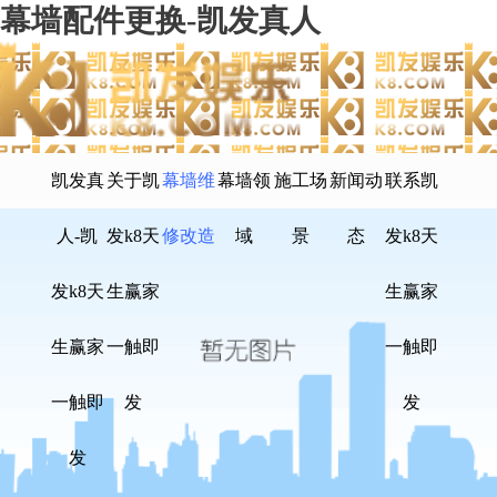
幕墙配件更换-凯发真人
凯发真
关于凯
幕墙维
幕墙领
施工场
新闻动
联系凯
人-凯
发k8天
修改造
域
景
态
发k8天
发k8天
生赢家
生赢家
生赢家
一触即
一触即
一触即
发
发
发