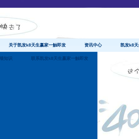
关于凯发k8天生赢家一触即发
资讯中心
凯发k8
墙知识
联系凯发k8天生赢家一触即发