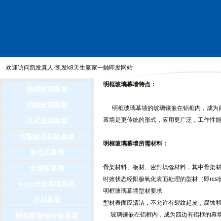
欢迎访问
凯发真人-凯发k8天生赢家一触即发
网站
网站地图
明框玻璃幕墙特点：
隐框玻璃幕墙
明框玻璃幕墙
明框玻璃幕墙的玻璃镶嵌在铝框内，成为四
幕墙是更传统的形式，应用更广泛，工作性
点式玻璃幕墙
铝塑板及铝板幕墙
明框玻璃幕墙所需材料：
单元式幕墙
骨架材料、板材、密封填缝材料，其中骨架材
金属板幕墙
时效状态经阳极氧化表面处理的型材（即rcs
bipv光电幕墙系统
明框玻璃幕墙型材要求
石材幕墙
型材表面应清洁，不允许有裂纹起皮，腐蚀
玻璃镶嵌在铝框内，成为四边有铝框的幕墙
隔热断桥铝合金幕墙