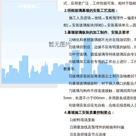
式，应用更广泛，工作性能可靠。相对于隐
外墙漆施工
2.明框玻璃幕墙的安装工艺流程：
施工人员进场→放线→复检预埋件→偏差修
框)→安装玻璃板块(明框)→安装幕墙单元
3.幕墙玻璃板块的加工制作、安装及要求
1)钢化和夹丝玻璃都不允许在现场切割，而
2)玻璃切割后，边缘不应有明显的缺陷，经
3)中空玻璃、圆弧玻璃等特殊玻璃应由专
4)玻璃加工应在专用的工作台上进行，工作
数量等。
5)玻璃安装前应将表面尘土和污染物擦拭
6)幕墙玻璃镶嵌时，对于插入槽口的配合尺寸应
7)玻璃与构件不得直接接触，玻璃四周与构
5mm，长度不小于l00mm，并用胶条或密
8)玻璃安装后应先自检，合格后报质检人员
4.幕墙施工安装质量控制要点：
1)材料现场复验
2)测量放线及预埋件的检验和纠偏
3)支座焊接及节点连接