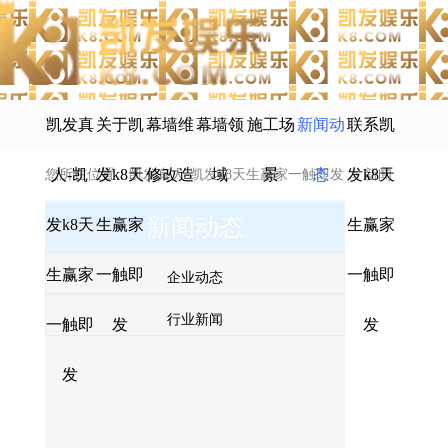
凯发真
关于凯
幕墙维
幕墙领
施工场
新闻动
联系凯
人-凯
发k8天
修改造
域
景
态
发k8天
您所在位置：
凯发真人-凯发k8天生赢家一触即发
>
新闻
新闻动态
发k8天
生赢家
生赢家
动态
>
企业动态
生赢家
一触即
一触即
企业动态
行业新闻
一触即
发
发
发