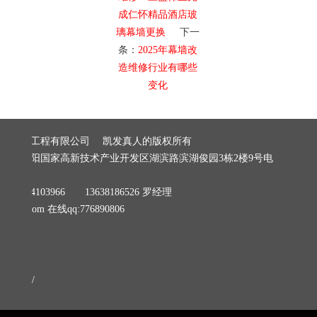
成仁怀精品酒店玻
璃幕墙更换
下一
条：
2025年幕墙改
造维修行业有哪些
变化
建筑装饰工程有限公司 凯发真人的版权所有
阳市贵阳国家高新技术产业开发区湖滨路滨湖俊园3栋2楼9号电
279
8184103966 13638186526 罗经理
06@qq.com
在线qq:776890806
/