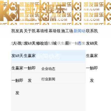
凯发真
关于凯
幕墙维
幕墙领
施工场
新闻动
联系凯
人-凯
发k8天
修改造
域
景
态
发k8天
您所在位置：
凯发真人-凯发k8天生赢家一触即发
>
新闻
新闻动态
发k8天
生赢家
生赢家
动态
>
企业动态
生赢家
一触即
一触即
企业动态
行业新闻
一触即
发
发
发