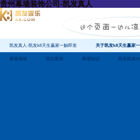
贵州幕墙装饰公司-凯发真人
凯发真人-凯发k8天生赢家一触即发
关于凯发k8天生赢家
幕墙领域
项目案例
幕墙知识
联系凯发k