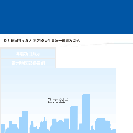
欢迎访问
凯发真人-凯发k8天生赢家一触即发
网站
网站地图
幕墙项目展示
贵州地区部份案例