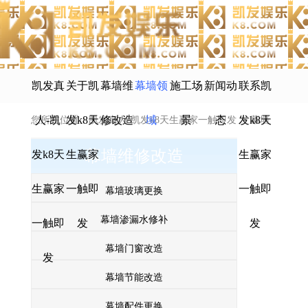
凯发真
关于凯
幕墙维
幕墙领
施工场
新闻动
联系凯
人-凯
发k8天
修改造
域
景
态
发k8天
您所在位置：
凯发真人-凯发k8天生赢家一触即发
>
幕墙
幕墙维修改造
发k8天
生赢家
生赢家
领域
生赢家
一触即
一触即
幕墙玻璃更换
幕墙渗漏水修补
一触即
发
发
幕墙门窗改造
发
幕墙节能改造
幕墙配件更换