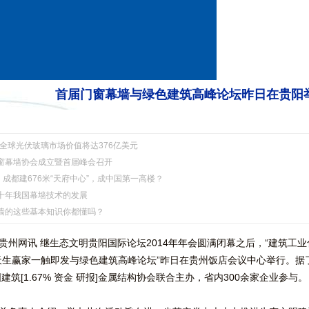
首届门窗幕墙与绿色建筑高峰论坛昨日在贵阳
年全球光伏玻璃市场价值将达376亿美元
幕墙协会成立暨首届峰会召开
！成都建676米“天府中心”，成中国第一高楼？
年我国幕墙技术的发展
的这些基本知识你都懂吗？
州网讯 继生态文明贵阳国际论坛2014年年会圆满闭幕之后，“建筑工
天生赢家一触即发
与绿色建筑高峰论坛”昨日在贵州饭店会议中心举行。据
建筑[1.67% 资金 研报]金属结构协会联合主办，省内300余家企业参与。