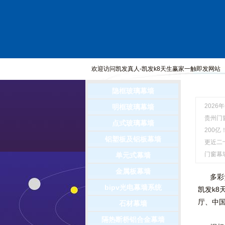
欢迎访问
凯发真人-凯发k8天生赢家一触即发
网站
隐框玻璃幕墙
2026
明框玻璃幕墙
贵州门窗
点式玻璃幕墙
200亿
铝塑板及铝板幕墙
更近二十
门窗幕墙
单元式幕墙
金属板幕墙
多彩贵
bipv光电幕墙系统
凯发k8
厅、中国
石材幕墙
隔热断桥铝合金幕墙